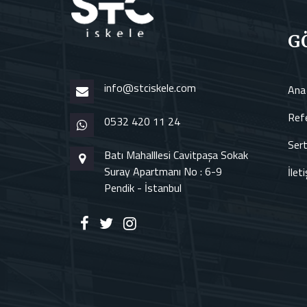
G
info@stciskele.com
Ana
Refe
0532 420 11 24
Sert
Batı Mahalllesi Cavitpaşa Sokak
Suray Apartmanı No : 6-9
İlet
Pendik - İstanbul