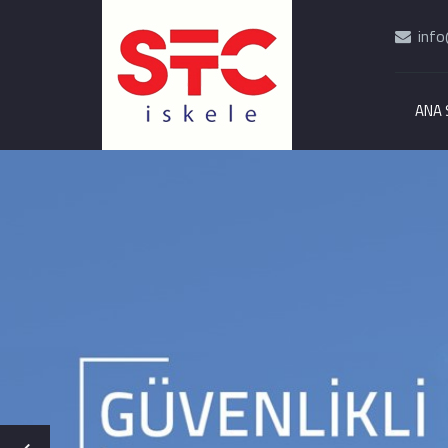
info
ANA 