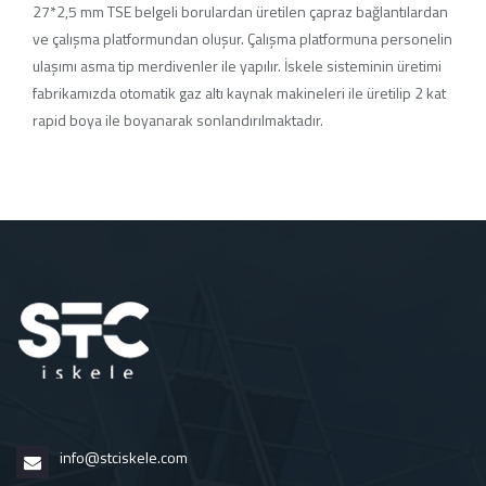
27*2,5 mm TSE belgeli borulardan üretilen çapraz bağlantılardan
ve çalışma platformundan oluşur. Çalışma platformuna personelin
ulaşımı asma tip merdivenler ile yapılır. İskele sisteminin üretimi
fabrikamızda otomatik gaz altı kaynak makineleri ile üretilip 2 kat
rapid boya ile boyanarak sonlandırılmaktadır.
info@stciskele.com