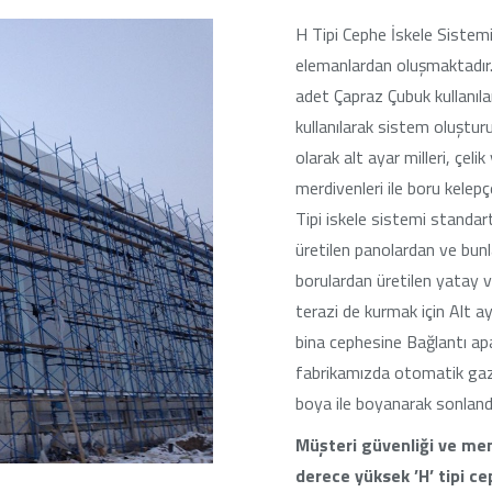
H Tipi Cephe İskele Sistemi 
elemanlardan oluşmaktadır
adet Çapraz Çubuk kullanıla
kullanılarak sistem oluştur
olarak alt ayar milleri, çel
merdivenleri ile boru kelep
Tipi iskele sistemi standa
üretilen panolardan ve bun
borulardan üretilen yatay v
terazi de kurmak için Alt aya
bina cephesine Bağlantı apar
fabrikamızda otomatik gaz a
boya ile boyanarak sonlandı
Müşteri güvenliği ve mem
derece yüksek ’H’ tipi cep