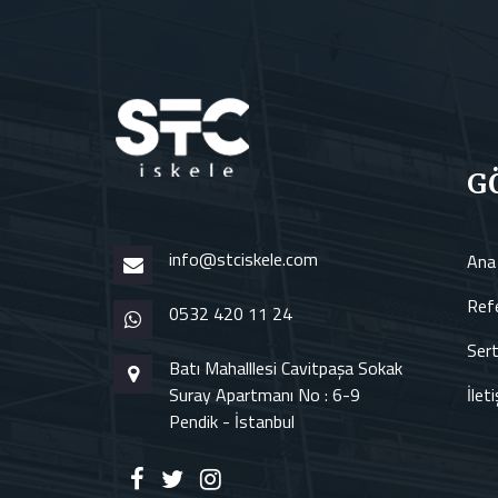
G
info@stciskele.com
Ana
Refe
0532 420 11 24
Sert
Batı Mahalllesi Cavitpaşa Sokak
Suray Apartmanı No : 6-9
İlet
Pendik - İstanbul