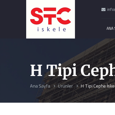
info
ANA 
H Tipi Ceph
Ana Sayfa
Ürünler
H Tipi Cephe İske