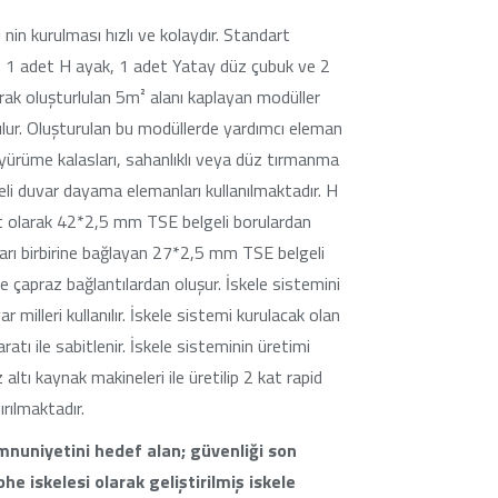
nin kurulması hızlı ve kolaydır. Standart
. 1 adet H ayak, 1 adet Yatay düz çubuk ve 2
rak oluşturlulan 5m² alanı kaplayan modüller
ulur. Oluşturulan bu modüllerde yardımcı eleman
ik yürüme kalasları, sahanlıklı veya düz tırmanma
çeli duvar dayama elemanları kullanılmaktadır. H
rt olarak 42*2,5 mm TSE belgeli borulardan
ları birbirine bağlayan 27*2,5 mm TSE belgeli
e çapraz bağlantılardan oluşur. İskele sistemini
r milleri kullanılır. İskele sistemi kurulacak olan
atı ile sabitlenir. İskele sisteminin üretimi
ltı kaynak makineleri ile üretilip 2 kat rapid
rılmaktadır.
nuniyetini hedef alan; güvenliği son
he iskelesi olarak geliştirilmiş iskele