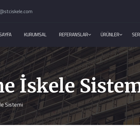
@stciskele.com
SAYFA
KURUMSAL
REFERANSLAR
ÜRÜNLER
SER
e İskele Sistem
le Sistemi